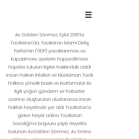
Av. Gülden Sönmez, Eylül 2015’te
Tacikistan’da, Tacikistan İslami Diriliş
Partisi’nin (TİDP) yasaklanması ve
kapatılması, üyelerin hapsedilmesi,
hapiste tutulan kişiler hakkındaki ciddi
insan hakları ihlalleri ve Müslüman Tacik
halkına yönelik baskı ve kısıtlamalar ile
ilgili yoğun gündem ve haberler
üzerine oluşturulan uluslararası insan
hakları heyetinde yer aldı. Tacikistan’a
giden heyet adına Tacikistan
Savcılığı’na başvuru yaptı. Heyette
bulunan Av.Gülden Sönmez, Av. Emine